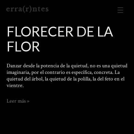
Men
e r r a ( r ) n t e s
Prin
FLORECER DE LA
FLOR
Danzar desde la potencia de la quietud, no es una quietud
imaginaria, por el contrario es específica, concreta. La
quietud del árbol, la quietud de la polilla, la del feto en el
vientre.
Florecer
Leer más »
de
la
Flor