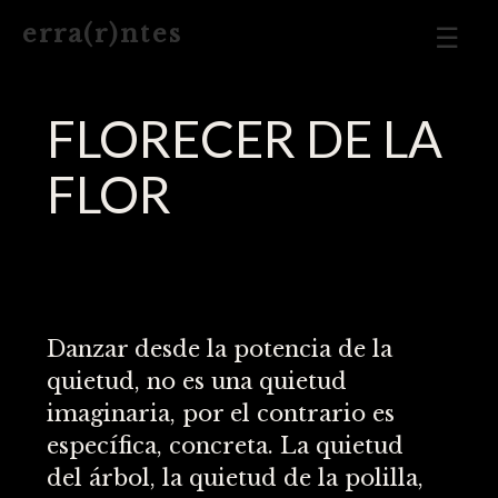
Men
e r r a ( r ) n t e s
Prin
FLORECER DE LA
FLOR
Danzar desde la potencia de la
quietud, no es una quietud
imaginaria, por el contrario es
específica, concreta. La quietud
del árbol, la quietud de la polilla,