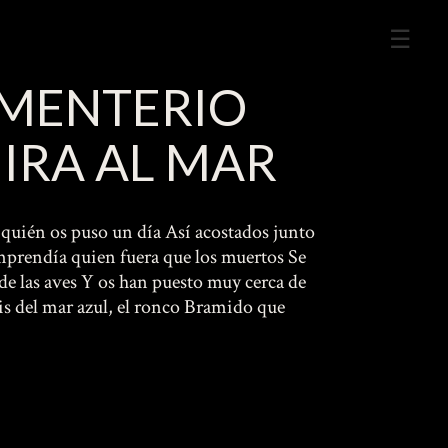
Me
Prin
MENTERIO
IRA AL MAR
¿quién os puso un día Así acostados junto
prendía quien fuera que los muertos Se
 de las aves Y os han puesto muy cerca de
áis del mar azul, el ronco Bramido que