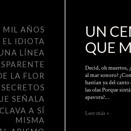
UN CE
 MIL AÑOS
EL IDIOTA
QUE M
UNA LÍNEA
NSPARENTE
Decid, oh muertos, 
DE LA FLOR
al mar sonoro? ¿Com
hastían ya del canto
 SECRETOS
las olas Porque sint
apavora?…
UE SEÑALA
CLAVA A SÍ
Un
Leer más »
MISMA
cementerio
que