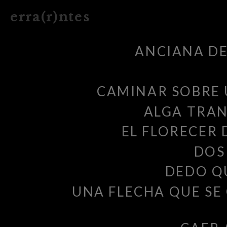
e r r a ( r ) n t e s
ANCIANA DE
CAMINAR SOBRE 
ALGA TRA
EL FLORECER 
DOS
DEDO Q
UNA FLECHA QUE SE 