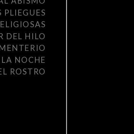
AL ABISMO
mira
al
S PLIEGUES
mar
ELIGIOSAS
 DEL HILO
EMENTERIO
 LA NOCHE
EL ROSTRO