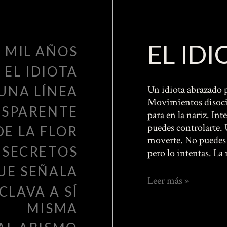
EL IDI
 MIL AÑOS
EL IDIOTA
UNA LÍNEA
Un idiota abrazado p
Movimientos disocia
NSPARENTE
para en la nariz. In
puedes controlarte.
DE LA FLOR
moverte. No puedes 
 SECRETOS
pero lo intentas. La
UE SEÑALA
El
Leer más »
CLAVA A SÍ
idiota
MISMA