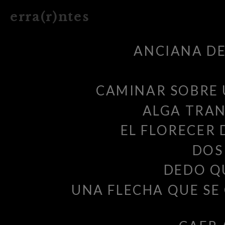
e r r a ( r ) n t e s
ANCIANA DE
CAMINAR SOBRE 
ALGA TRA
EL FLORECER 
DOS
DEDO Q
UNA FLECHA QUE SE 