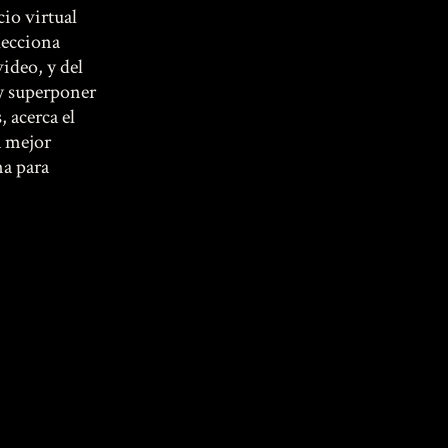
io virtual
lecciona
ideo, y del
 y superponer
, acerca el
a mejor
na para