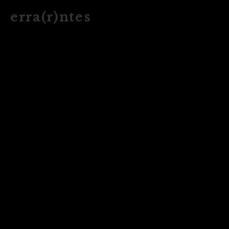
e r r a ( r ) n t e s