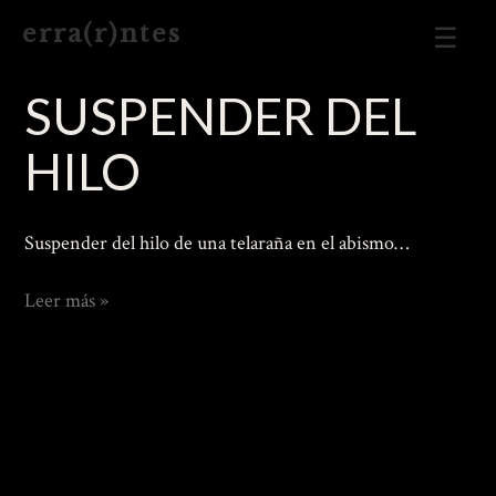
Men
e r r a ( r ) n t e s
Prin
SUSPENDER DEL
HILO
Suspender del hilo de una telaraña en el abismo…
Suspender
Leer más »
del
Hilo