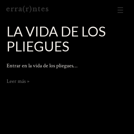
Men
e r r a ( r ) n t e s
Prin
LA VIDA DE LOS
PLIEGUES
Entrar en la vida de los pliegues…
Vida
Leer más »
de
los
pliegues