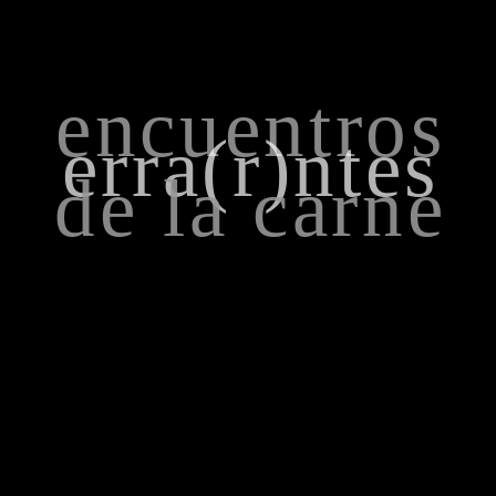
encuentros
erra(r)ntes
de la carne