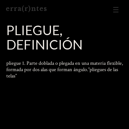
Men
e r r a ( r ) n t e s
Prin
PLIEGUE,
DEFINICIÓN
pliegue 1. Parte doblada o plegada en una materia flexible,
formada por dos alas que forman ángulo.”pliegues de las
telas”