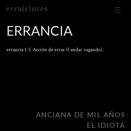
Men
e r r a ( r ) n t e s
Prin
ERRANCIA
errancia 1. f. Acción de errar (‖ andar vagando).
ANCIANA DE MIL AÑOS
EL IDIOTA