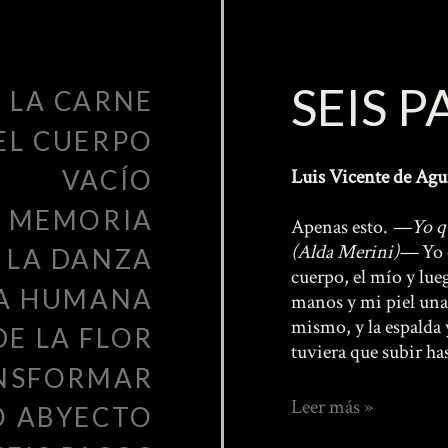
SEIS P
LA CARNE
EL CUERPO
VACÍO
Luis Vicente de Agu
Y MEMORIA
Apenas esto.
—Yo que
(Alda Merini)—
Yo 
 LA DANZA
cuerpo, el mío y lu
MA HUMANA
manos y mi piel una 
mismo, y la espalda y
DE LA FLOR
tuviera que subir h
ANSFORMAR
Seis
Leer más »
O ABYECTO
Pasos