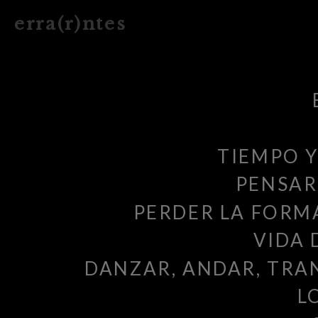
e r r a ( r ) n t e s
TIEMPO 
PENSAR
PERDER LA FOR
VIDA 
DANZAR, ANDAR, TR
L