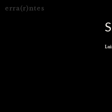
e r r a ( r ) n t e s
S
Lui