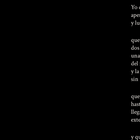
Yo 
ape
y l
que
dos
una
del
y la
sin
que
has
lle
ext
y q