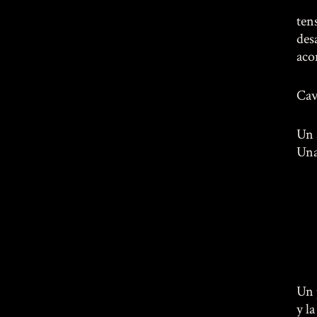
Te
tens
des
aco
Cav
Un 
Una
Un 
y l