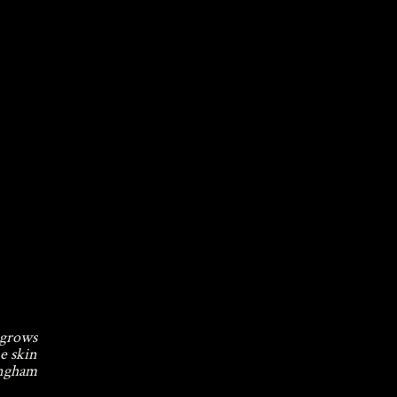
 grows
e skin
ingham