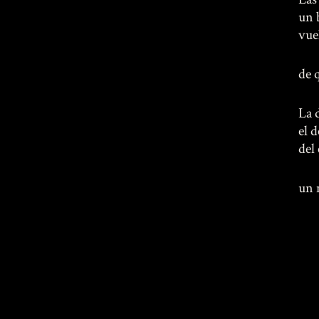
un 
vue
de 
La 
el 
del
un 