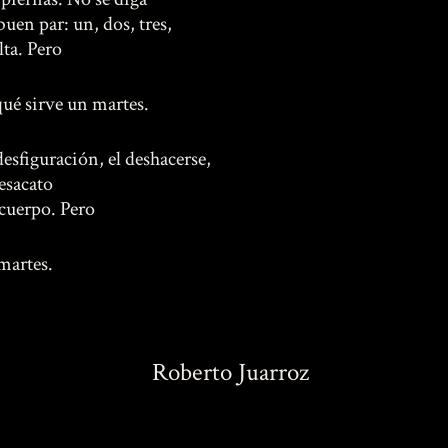
buen par: un, dos, tres,
lta. Pero
qué sirve un martes.
desfiguración, el deshacerse,
desacato
 cuerpo. Pero
martes.
Roberto Juarroz