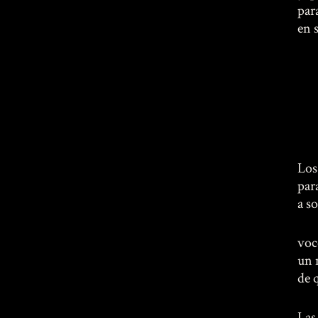
par
en 
Los
par
a s
voc
un 
de 
Las