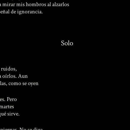
a mirar mis hombros al alzarlos
señal de ignorancia.
Solo
 ruidos,
a oírlos. Aun
olas, como se oyen
es. Pero
martes
qué sirve.
 piernas. No se diga