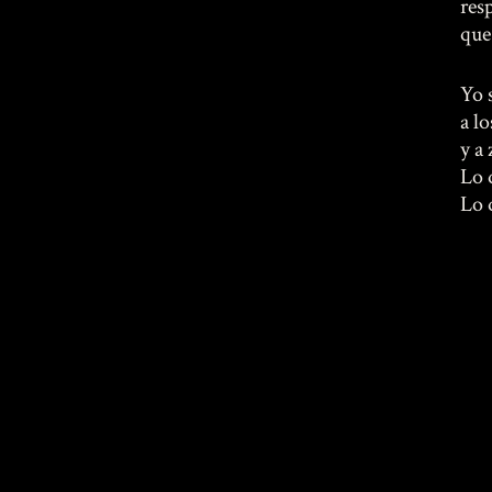
res
que
Yo 
a l
y a
Lo 
Lo 