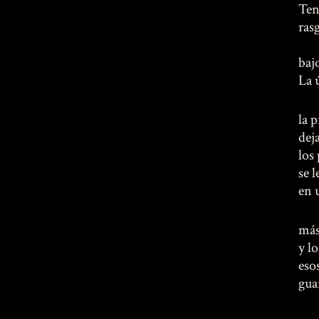
Tens
rasg
baj
La 
la 
deja
los 
se 
en 
más
y l
eso
gua