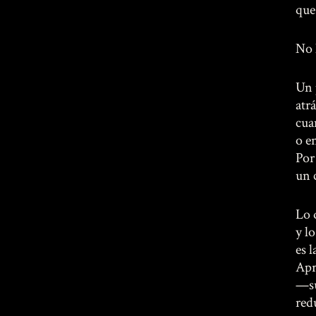
que
No 
Un 
atrá
cua
o e
Por
un 
Lo 
y l
es 
Apr
—su
red