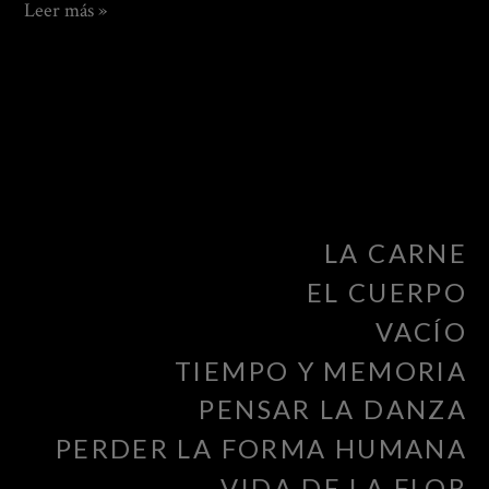
La
Leer más »
libertad
de
la
carne
LA CARNE
EL CUERPO
VACÍO
TIEMPO Y MEMORIA
PENSAR LA DANZA
PERDER LA FORMA HUMANA
VIDA DE LA FLOR