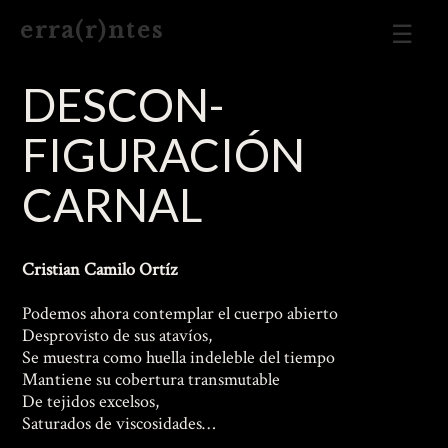
Men
e r r a ( r ) n t e s
Prin
DESCON­
FIGURACIÓN
CARNAL
Cristian Camilo Ortíz
Podemos ahora contemplar el cuerpo abierto
Desprovisto de sus atavíos,
Se muestra como huella indeleble del tiempo
Mantiene su cobertura transmutable
De tejidos excelsos,
Saturados de viscosidades…