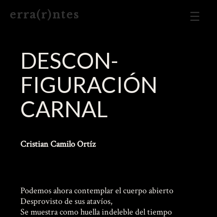
Men
e r r a ( r ) n t e s
Prin
DESCON­
FIGURACIÓN
CARNAL
Cristian Camilo Ortíz
Podemos ahora contemplar el cuerpo abierto
Desprovisto de sus atavíos,
Se muestra como huella indeleble del tiempo