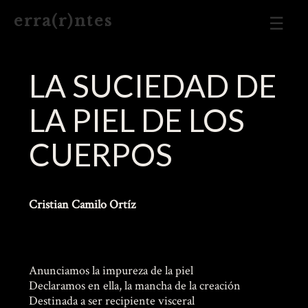
Men
e r r a ( r ) n t e s
Prin
LA SUCIEDAD DE
LA PIEL DE LOS
CUERPOS
Cristian Camilo Ortíz
Anunciamos la impureza de la piel
Declaramos en ella, la mancha de la creación
Destinada a ser recipiente visceral