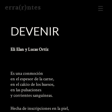
Men
e r r a ( r ) n t e s
Prin
DEVENIR
Eli Elan y Lucas Ortíz
Es una conmoción
en el espesor de la carne,
en el calcio de los huesos,
en las pulsaciones
y corrientes sanguíneas.
Hecha de inscripciones en la piel,